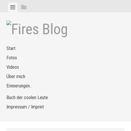
Zum
Menü
Seitenleiste
Inhalt
anzeigen
anzeigen
springen
Start
Fotos
Videos
Über mich
Erinnerungen…
Buch der coolen Leute
Impressum / Imprint