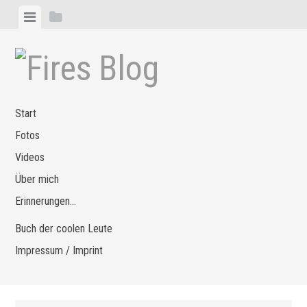
Zum
Menü
Seitenleiste
Inhalt
anzeigen
anzeigen
springen
Start
Fotos
Videos
Über mich
Erinnerungen…
Buch der coolen Leute
Impressum / Imprint