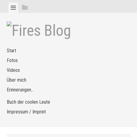
Zum
Menü
Seitenleiste
Inhalt
anzeigen
anzeigen
springen
Start
Fotos
Videos
Über mich
Erinnerungen…
Buch der coolen Leute
Impressum / Imprint