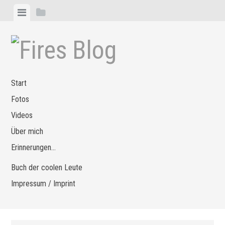
Zum
Menü
Seitenleiste
Inhalt
anzeigen
anzeigen
springen
Start
Fotos
Videos
Über mich
Erinnerungen…
Buch der coolen Leute
Impressum / Imprint