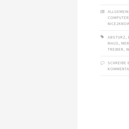
ALLGEMEIN
COMPUTE
NICE2KNO
ABSTURZ
,
MAUS
,
ME
TREIBER
,
W
SCHREIBE 
KOMMENT