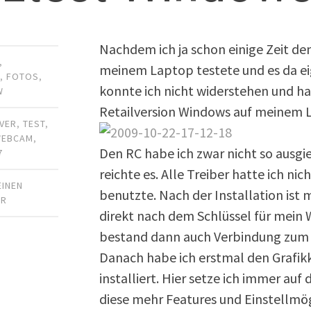
Nachdem ich ja schon einige Zeit d
,
meinem Laptop testete und es da e
R
,
FOTOS
,
konnte ich nicht widerstehen und h
W
Retailversion Windows auf meinem L
IVER
,
TEST
,
WEBCAM
,
Den RC habe ich zwar nicht so ausgie
7
reichte es. Alle Treiber hatte ich nich
EINEN
benutzte. Nach der Installation ist m
AR
direkt nach dem Schlüssel für mein
bestand dann auch Verbindung zum I
Danach habe ich erstmal den Grafik
installiert. Hier setze ich immer auf 
diese mehr Features und Einstellmög