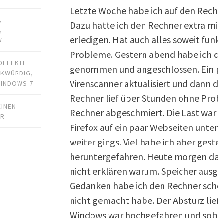
Letzte Woche habe ich auf den Rechn
,
Dazu hatte ich den Rechner extra m
R
,
erledigen. Hat auch alles soweit funk
W
Probleme. Gestern abend habe ich 
DEFEKTE
genommen und angeschlossen. Ein p
RKWÜRDIG
,
Virenscanner aktualisiert und dann d
INDOWS 7
Rechner lief über Stunden ohne Prob
EINEN
Rechner abgeschmiert. Die Last war 
AR
Firefox auf ein paar Webseiten unt
weiter gings. Viel habe ich aber ge
heruntergefahren. Heute morgen dan
nicht erklären warum. Speicher ausg
Gedanken habe ich den Rechner scho
nicht gemacht habe. Der Absturz lie
Windows war hochgefahren und soba