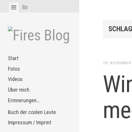
Zum
Menü
Seitenleiste
Inhalt
anzeigen
anzeigen
springen
SCHLAG
Start
29. NOVEMBER
Fotos
Wi
Videos
Über mich
me
Erinnerungen…
Buch der coolen Leute
Impressum / Imprint