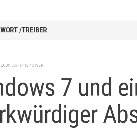
WORT /TREIBER
 2009
von
FIREPOWER
ndows 7 und ei
rkwürdiger Ab