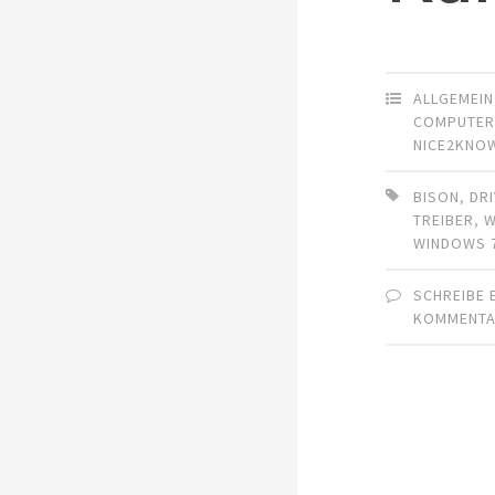
ALLGEMEIN
COMPUTE
NICE2KNO
BISON
,
DR
TREIBER
,
WINDOWS 
SCHREIBE 
KOMMENT