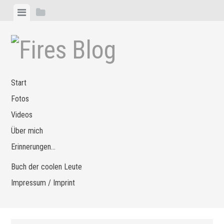
Zum
Menü
Seitenleiste
Inhalt
anzeigen
anzeigen
springen
Start
Fotos
Videos
Über mich
Erinnerungen…
Buch der coolen Leute
Impressum / Imprint