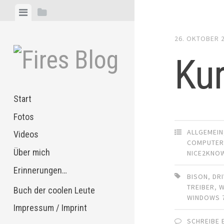
Zum
Menü
Seitenleiste
Inhalt
anzeigen
anzeigen
springen
26. OKTOBER 
Ku
Start
Fotos
ALLGEMEIN
Videos
COMPUTE
Über mich
NICE2KNO
Erinnerungen…
BISON
,
DR
TREIBER
,
Buch der coolen Leute
WINDOWS 
Impressum / Imprint
SCHREIBE 