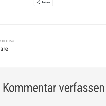
Teilen
el-
R BEITRAG
gation
are
Kommentar verfassen