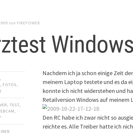
2009
von
FIREPOWER
rztest Windows
Nachdem ich ja schon einige Zeit d
,
meinem Laptop testete und es da e
R
,
FOTOS
,
konnte ich nicht widerstehen und h
W
Retailversion Windows auf meinem L
IVER
,
TEST
,
WEBCAM
,
Den RC habe ich zwar nicht so ausgie
7
reichte es. Alle Treiber hatte ich nich
EINEN