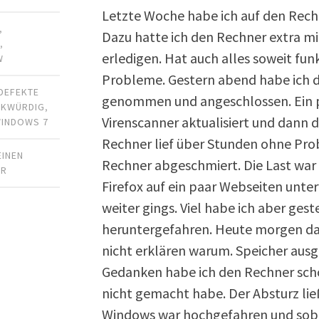
Letzte Woche habe ich auf den Rechn
,
Dazu hatte ich den Rechner extra m
R
,
erledigen. Hat auch alles soweit funk
W
Probleme. Gestern abend habe ich 
DEFEKTE
genommen und angeschlossen. Ein p
RKWÜRDIG
,
Virenscanner aktualisiert und dann d
INDOWS 7
Rechner lief über Stunden ohne Prob
EINEN
Rechner abgeschmiert. Die Last war 
AR
Firefox auf ein paar Webseiten unt
weiter gings. Viel habe ich aber ge
heruntergefahren. Heute morgen dan
nicht erklären warum. Speicher ausg
Gedanken habe ich den Rechner scho
nicht gemacht habe. Der Absturz lie
Windows war hochgefahren und soba