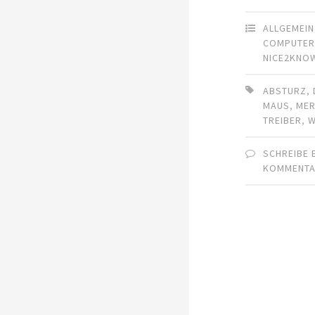
ALLGEMEIN
COMPUTE
NICE2KNO
ABSTURZ
,
MAUS
,
ME
TREIBER
,
W
SCHREIBE 
KOMMENT