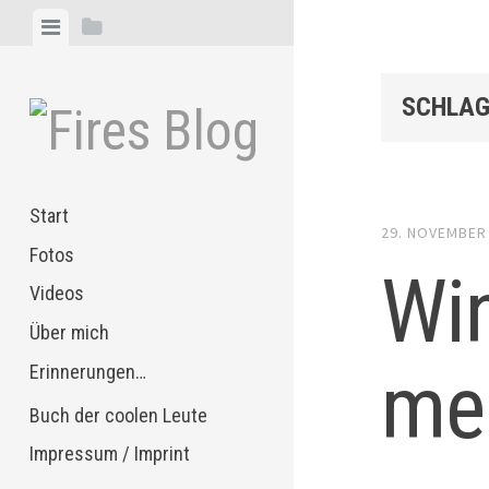
Zum
Menü
Seitenleiste
Inhalt
anzeigen
anzeigen
springen
SCHLAG
Start
29. NOVEMBER
Fotos
Wi
Videos
Über mich
me
Erinnerungen…
Buch der coolen Leute
Impressum / Imprint