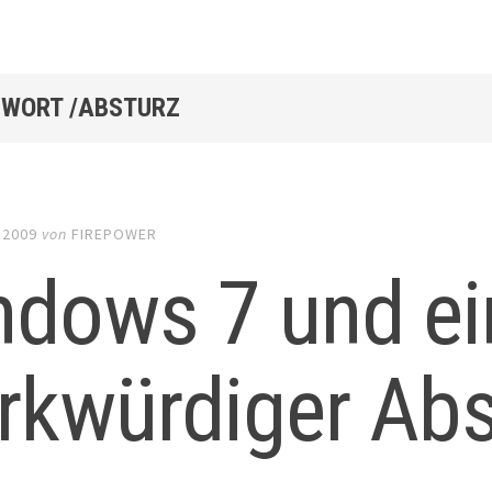
WORT /ABSTURZ
 2009
von
FIREPOWER
ndows 7 und ei
rkwürdiger Ab