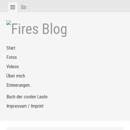
Zum
Menü
Seitenleiste
Inhalt
anzeigen
anzeigen
springen
Start
Fotos
Videos
Über mich
Erinnerungen…
Buch der coolen Leute
Impressum / Imprint