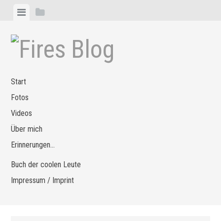
Zum
Menü
Seitenleiste
Inhalt
anzeigen
anzeigen
springen
Start
Fotos
Videos
Über mich
Erinnerungen…
Buch der coolen Leute
Impressum / Imprint