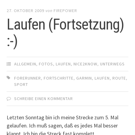
27. OKTOBER 2009
von
FIREPOWER
Laufen (Fortsetzung)
:-)
ALLGEMEIN
,
FOTOS
,
LAUFEN
,
NICE2KNOW
,
UNTERWEGS
FORERUNNER
,
FORTSCHRITTE
,
GARMIN
,
LAUFEN
,
ROUTE
,
SPORT
SCHREIBE EINEN KOMMENTAR
Letzten Sonntag bin ich meine Strecke zum 5. Mal
gelaufen. Ich muß sagen, daß es jedes Mal besser
klappt. Ich bin die Streck fast komplett