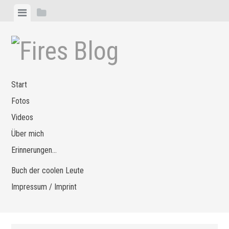
Zum
Menü
Seitenleiste
Inhalt
anzeigen
anzeigen
springen
Start
Fotos
Videos
Über mich
Erinnerungen…
Buch der coolen Leute
Impressum / Imprint