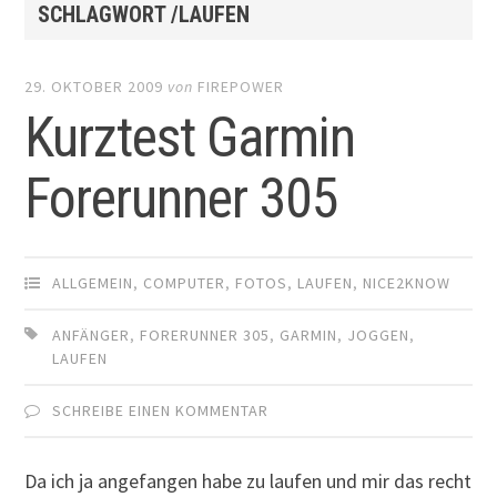
SCHLAGWORT /LAUFEN
29. OKTOBER 2009
von
FIREPOWER
Kurztest Garmin
Forerunner 305
ALLGEMEIN
,
COMPUTER
,
FOTOS
,
LAUFEN
,
NICE2KNOW
ANFÄNGER
,
FORERUNNER 305
,
GARMIN
,
JOGGEN
,
LAUFEN
SCHREIBE EINEN KOMMENTAR
Da ich ja angefangen habe zu laufen und mir das recht