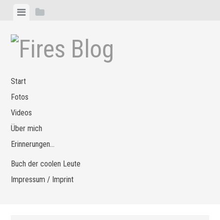
Zum
Menü
Seitenleiste
Inhalt
anzeigen
anzeigen
springen
Start
Fotos
Videos
Über mich
Erinnerungen…
Buch der coolen Leute
Impressum / Imprint