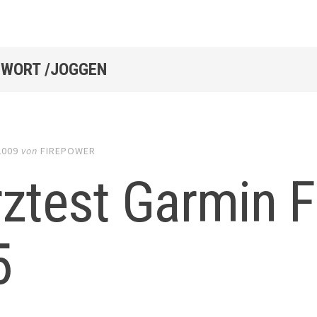
WORT /JOGGEN
2009
von
FIREPOWER
ztest Garmin F
5