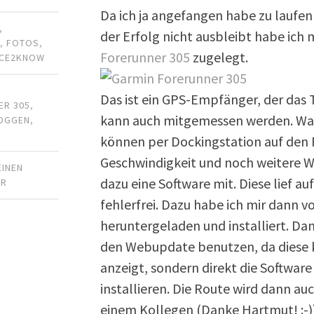
Da ich ja angefangen habe zu laufen
,
der Erfolg nicht ausbleibt habe ich
R
,
FOTOS
,
Forerunner 305
zugelegt.
ICE2KNOW
,
Das ist ein GPS-Empfänger, der das 
ER 305
,
kann auch mitgemessen werden. Was 
OGGEN
,
können per Dockingstation auf den 
Geschwindigkeit und noch weitere W
EINEN
dazu eine Software mit. Diese lief 
AR
fehlerfrei. Dazu habe ich mir dann 
heruntergeladen und installiert. Dana
den Webupdate benutzen, da diese 
anzeigt, sondern direkt die Softwar
installieren. Die Route wird dann au
einem Kollegen (Danke Hartmut! :-