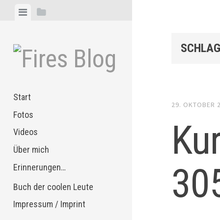
Zum
Menü
Seitenleiste
Inhalt
anzeigen
anzeigen
springen
SCHLAG
Start
29. OKTOBER 
Fotos
Kur
Videos
Über mich
30
Erinnerungen…
Buch der coolen Leute
Impressum / Imprint