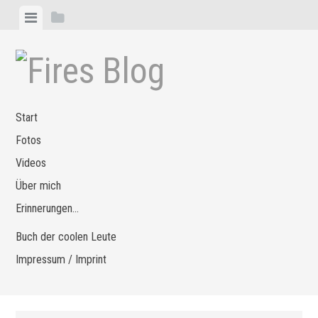
Zum
Menü
Seitenleiste
Inhalt
anzeigen
anzeigen
springen
Start
Fotos
Videos
Über mich
Erinnerungen…
Buch der coolen Leute
Impressum / Imprint