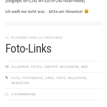
[singlepic id=1241 w=320 h=240 float=none]
Ich weiß nur nicht was…bitte um Hinweise!
31. DEZEMBER 2009
von
FIREPOWER
Foto-Links
ALLGEMEIN
,
FOTOS
,
LINKTIPP
,
NICE2KNOW
,
WEB
FOTO
,
FOTOGRAFIE
,
LINKS
,
TIPPS
,
WALLPAPER
,
WEBSEITEN
2 KOMMENTARE