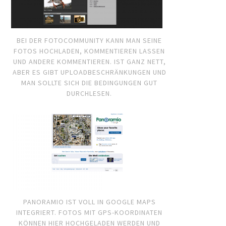
BEI DER FOTOCOMMUNITY KANN MAN SEINE
FOTOS HOCHLADEN, KOMMENTIEREN LASSEN
UND ANDERE KOMMENTIEREN. IST GANZ NETT,
ABER ES GIBT UPLOADBESCHRÄNKUNGEN UND
MAN SOLLTE SICH DIE BEDINGUNGEN GUT
DURCHLESEN.
PANORAMIO IST VOLL IN GOOGLE MAPS
INTEGRIERT. FOTOS MIT GPS-KOORDINATEN
KÖNNEN HIER HOCHGELADEN WERDEN UND