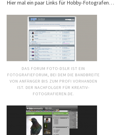
Hier mal ein paar Links für Hobby-Fotografen…
DAS FORUM FOTO-DSLR IST EIN
FOTOGRAFIEFORUM, BEI DEM DIE BANDBREITE
VON ANFÄNGER BIS ZUM PROFI VORHANDEN
IST. DER NACHFOLGER FÜR KREATIV-
FOTOGRAFIEREN.DE.