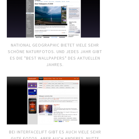
NATIONAL GEOGRAPHIC BIETET VIELE SEHR
SCHÖNE NATURFOTOS. UND JEDES JAHR GIBT
ES DIE "BEST WALLPAPERS" DES AKTUELLEN
JAHRES.
BEI INTERFACELIFT GIBT ES AUCH VIELE SEHR
GUTE FOTOS, ABER AUCH ANDERES. NUTZE