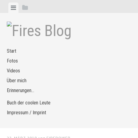
Zum
Menü
Seitenleiste
Inhalt
anzeigen
anzeigen
springen
Start
Fotos
Videos
Über mich
Erinnerungen…
Buch der coolen Leute
Impressum / Imprint
23. MÄRZ 2010
von
FIREPOWER