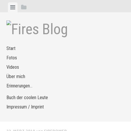
Zum
Menü
Seitenleiste
Inhalt
anzeigen
anzeigen
springen
Start
Fotos
Videos
Über mich
Erinnerungen…
Buch der coolen Leute
Impressum / Imprint
22. MÄRZ 2010
von
FIREPOWER