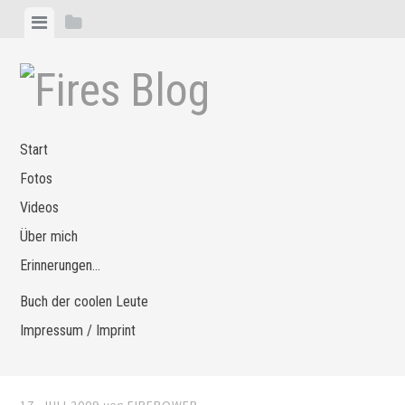
Zum
Menü
Seitenleiste
Inhalt
anzeigen
anzeigen
springen
Start
Fotos
Videos
Über mich
Erinnerungen…
Buch der coolen Leute
Impressum / Imprint
17. JULI 2009
von
FIREPOWER