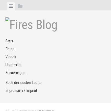
Zum
Menü
Seitenleiste
Inhalt
anzeigen
anzeigen
springen
Start
Fotos
Videos
Über mich
Erinnerungen…
Buch der coolen Leute
Impressum / Imprint
16. JULI 2009
von
FIREPOWER