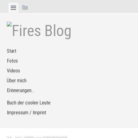
Zum
Menü
Seitenleiste
Inhalt
anzeigen
anzeigen
springen
Start
Fotos
Videos
Über mich
Erinnerungen…
Buch der coolen Leute
Impressum / Imprint
24. JULI 2009
von
FIREPOWER