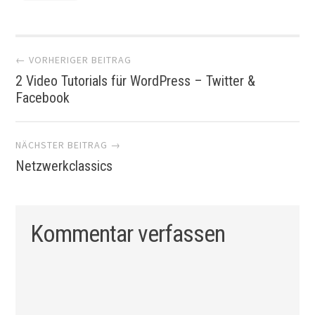
Artikel-
← VORHERIGER BEITRAG
2 Video Tutorials für WordPress – Twitter &
Navigation
Facebook
NÄCHSTER BEITRAG →
Netzwerkclassics
Kommentar verfassen