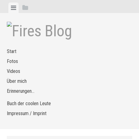
Zum
Menü
Seitenleiste
Inhalt
anzeigen
anzeigen
springen
Start
Fotos
Videos
Über mich
Erinnerungen…
Buch der coolen Leute
Impressum / Imprint