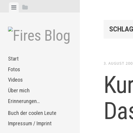
Zum
Menü
Seitenleiste
Inhalt
anzeigen
anzeigen
springen
SCHLAG
Start
3. AUGUST 200
Fotos
Kur
Videos
Über mich
Da
Erinnerungen…
Buch der coolen Leute
Impressum / Imprint