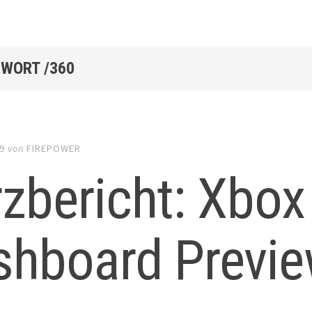
WORT /360
9
von
FIREPOWER
zbericht: Xbox
shboard Previ