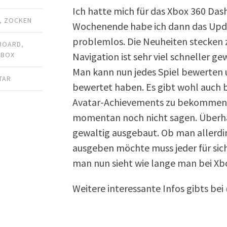
Ich hatte mich für das Xbox 360 Da
,
ZOCKEN
Wochenende habe ich dann das Update
problemlos. Die Neuheiten stecken 
BOARD
,
Navigation ist sehr viel schneller ge
XBOX
Man kann nun jedes Spiel bewerten u
TAR
bewertet haben. Es gibt wohl auch b
Avatar-Achievements zu bekommen. 
momentan noch nicht sagen. Überh
gewaltig ausgebaut. Ob man allerdi
ausgeben möchte muss jeder für sich 
man nun sieht wie lange man bei Xbox
Weitere interessante Infos gibts bei