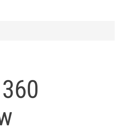
 360
ew