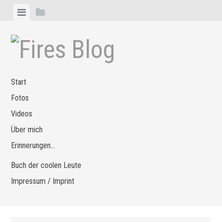
Zum
Menü
Seitenleiste
Inhalt
anzeigen
anzeigen
springen
Start
Fotos
Videos
Über mich
Erinnerungen…
Buch der coolen Leute
Impressum / Imprint