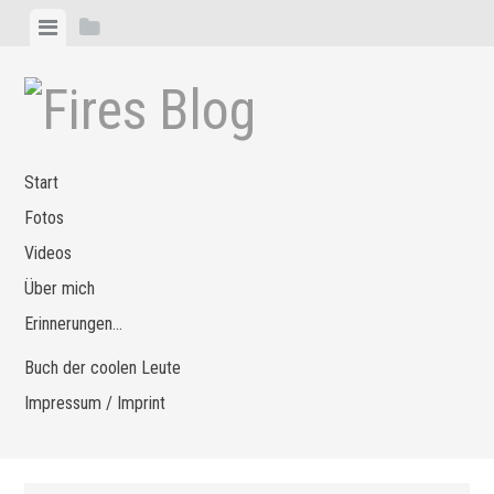
Zum
Menü
Seitenleiste
Inhalt
anzeigen
anzeigen
springen
Start
Fotos
Videos
Über mich
Erinnerungen…
Buch der coolen Leute
Impressum / Imprint