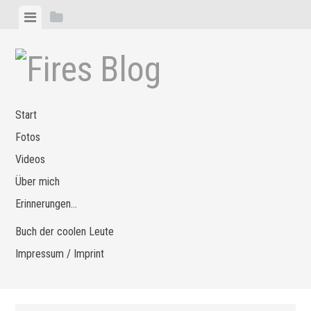
Zum
Menü
Seitenleiste
Inhalt
anzeigen
anzeigen
springen
Start
Fotos
Videos
Über mich
Erinnerungen…
Buch der coolen Leute
Impressum / Imprint