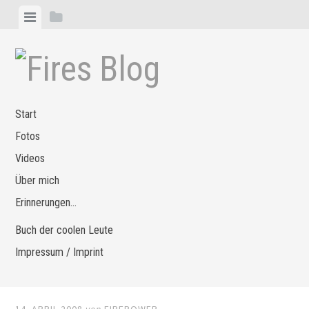
Zum
Menü
Seitenleiste
Inhalt
anzeigen
anzeigen
springen
Start
Fotos
Videos
Über mich
Erinnerungen…
Buch der coolen Leute
Impressum / Imprint
14. APRIL 2008
von
FIREPOWER