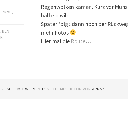
Regenwolken kamen. Kurz vor Münst
HRRAD
,
halb so wild.
Später folgt dann noch der Rückweg
EINEN
mehr Fotos
AR
Hier mal die
Route
…
OG LÄUFT MIT WORDPRESS
|
THEME: EDITOR VON
ARRAY