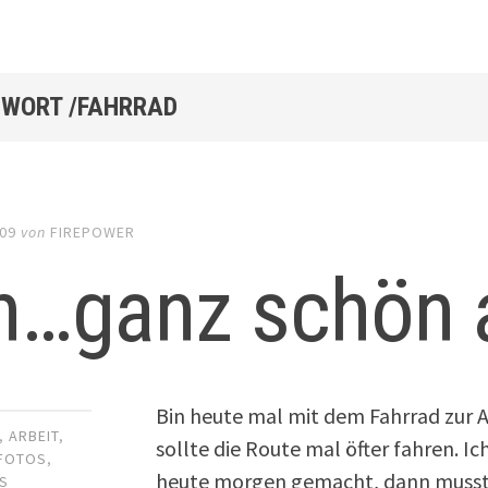
WORT /FAHRRAD
009
von
FIREPOWER
h…ganz schön 
Bin heute mal mit dem Fahrrad zur Ar
,
ARBEIT
,
sollte die Route mal öfter fahren. Ic
FOTOS
,
heute morgen gemacht, dann musste 
S