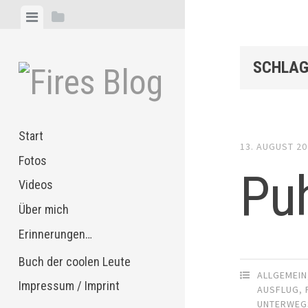
Zum
Menü
Seitenleiste
Inhalt
anzeigen
anzeigen
springen
SCHLAG
Start
13. AUGUST 2
Fotos
Pu
Videos
Über mich
Erinnerungen…
Buch der coolen Leute
ALLGEMEIN
Impressum / Imprint
AUSFLUG
,
UNTERWEG