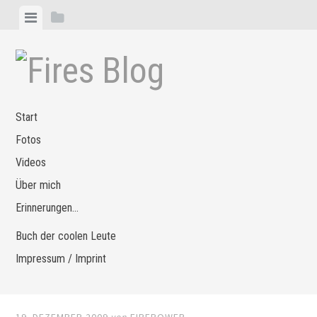
Zum
Menü
Seitenleiste
Inhalt
anzeigen
anzeigen
springen
Start
Fotos
Videos
Über mich
Erinnerungen…
Buch der coolen Leute
Impressum / Imprint
19. DEZEMBER 2009
von
FIREPOWER