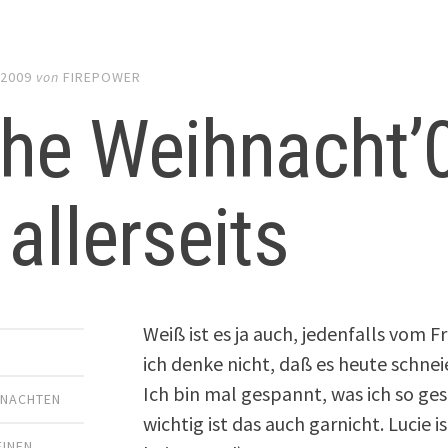
 2009
von
FIREPOWER
ohe Weihnacht’
 allerseits
Weiß ist es ja auch, jedenfalls vom F
ich denke nicht, daß es heute schnei
Ich bin mal gespannt, was ich so ge
HNACHTEN
wichtig ist das auch garnicht. Lucie 
EINEN