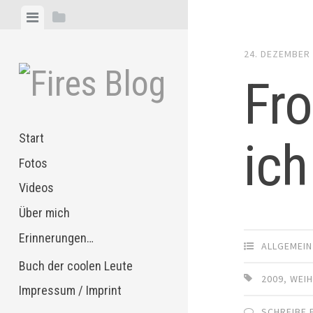
Zum
Menü
Seitenleiste
Inhalt
anzeigen
anzeigen
springen
24. DEZEMBER
Fr
Start
ich
Fotos
Videos
Über mich
Erinnerungen…
ALLGEMEIN
Buch der coolen Leute
2009
,
WEI
Impressum / Imprint
SCHREIBE 