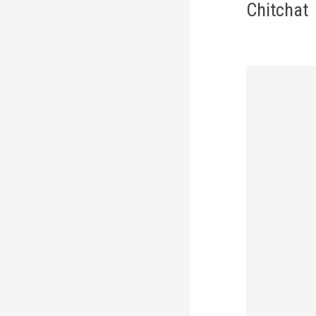
Navi
Chitchat