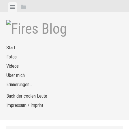
Zum
Menü
Seitenleiste
Inhalt
anzeigen
anzeigen
springen
Start
Fotos
Videos
Über mich
Erinnerungen…
Buch der coolen Leute
Impressum / Imprint