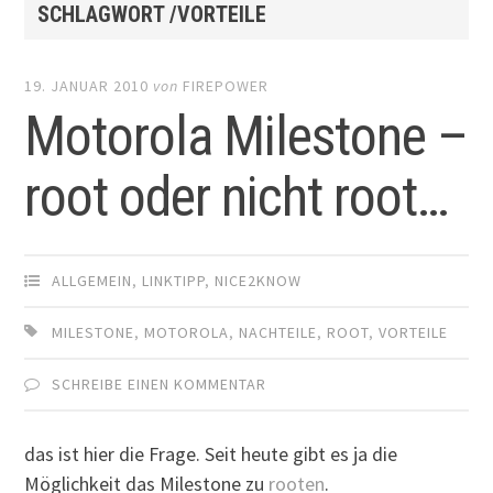
SCHLAGWORT /VORTEILE
19. JANUAR 2010
von
FIREPOWER
Motorola Milestone –
root oder nicht root…
ALLGEMEIN
,
LINKTIPP
,
NICE2KNOW
MILESTONE
,
MOTOROLA
,
NACHTEILE
,
ROOT
,
VORTEILE
SCHREIBE EINEN KOMMENTAR
das ist hier die Frage. Seit heute gibt es ja die
Möglichkeit das Milestone zu
rooten
.