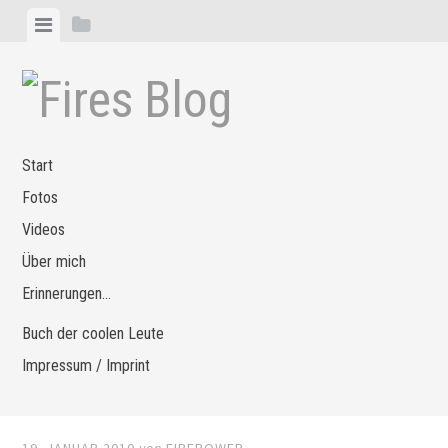
Zum
Menü
Seitenleiste
Inhalt
anzeigen
anzeigen
springen
Start
Fotos
Videos
Über mich
Erinnerungen…
Buch der coolen Leute
Impressum / Imprint
19. JANUAR 2010
von
FIREPOWER