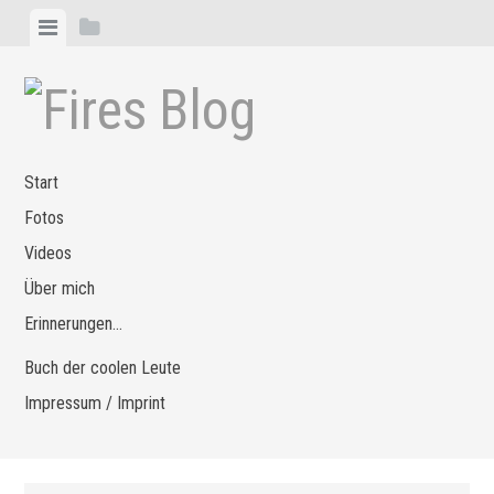
Zum
Menü
Seitenleiste
Inhalt
anzeigen
anzeigen
springen
Start
Fotos
Videos
Über mich
Erinnerungen…
Buch der coolen Leute
Impressum / Imprint