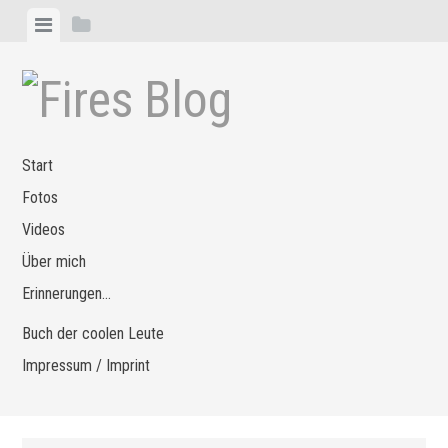
Zum
Menü
Seitenleiste
Inhalt
anzeigen
anzeigen
springen
Start
Fotos
Videos
Über mich
Erinnerungen…
Buch der coolen Leute
Impressum / Imprint