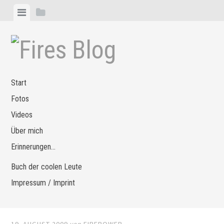
Zum
Menü
Seitenleiste
Inhalt
anzeigen
anzeigen
springen
Start
Fotos
Videos
Über mich
Erinnerungen…
Buch der coolen Leute
Impressum / Imprint
19. AUGUST 2009
von
FIREPOWER