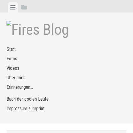
Zum
Menü
Seitenleiste
Inhalt
anzeigen
anzeigen
springen
Start
Fotos
Videos
Über mich
Erinnerungen…
Buch der coolen Leute
Impressum / Imprint