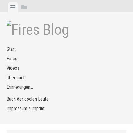
Zum
Menü
Seitenleiste
Inhalt
anzeigen
anzeigen
springen
Start
Fotos
Videos
Über mich
Erinnerungen…
Buch der coolen Leute
Impressum / Imprint