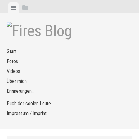
Zum
Menü
Seitenleiste
Inhalt
anzeigen
anzeigen
springen
Start
Fotos
Videos
Über mich
Erinnerungen…
Buch der coolen Leute
Impressum / Imprint