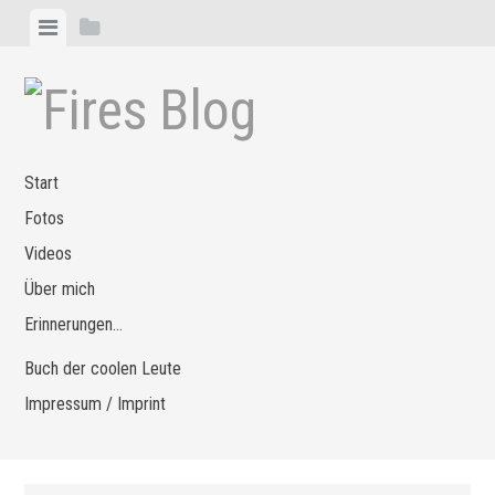
Zum
Menü
Seitenleiste
Inhalt
anzeigen
anzeigen
springen
Start
Fotos
Videos
Über mich
Erinnerungen…
Buch der coolen Leute
Impressum / Imprint