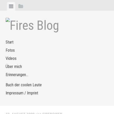
Zum
Menü
Seitenleiste
Inhalt
anzeigen
anzeigen
springen
Start
Fotos
Videos
Über mich
Erinnerungen…
Buch der coolen Leute
Impressum / Imprint
22. AUGUST 2009
von
FIREPOWER