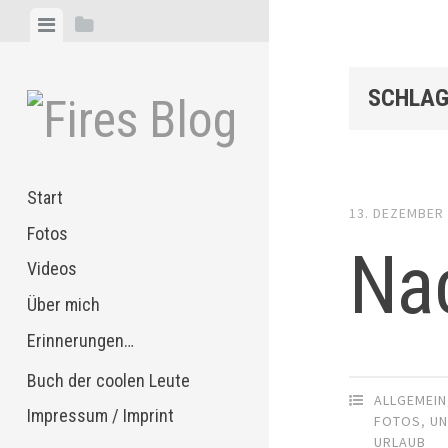
Zum
Menü
Seitenleiste
Inhalt
anzeigen
anzeigen
springen
SCHLAG
Start
13. DEZEMBER
Fotos
Na
Videos
Über mich
Erinnerungen…
Buch der coolen Leute
ALLGEMEIN
Impressum / Imprint
FOTOS
,
U
URLAUB