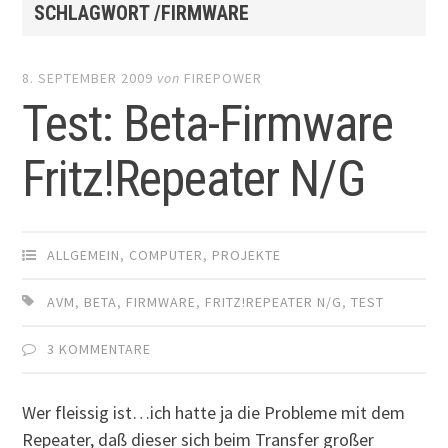
SCHLAGWORT /FIRMWARE
8. SEPTEMBER 2009
von
FIREPOWER
Test: Beta-Firmware
Fritz!Repeater N/G
ALLGEMEIN
,
COMPUTER
,
PROJEKTE
AVM
,
BETA
,
FIRMWARE
,
FRITZ!REPEATER N/G
,
TEST
3 KOMMENTARE
Wer fleissig ist…ich hatte ja die Probleme mit dem
Repeater, daß dieser sich beim Transfer großer