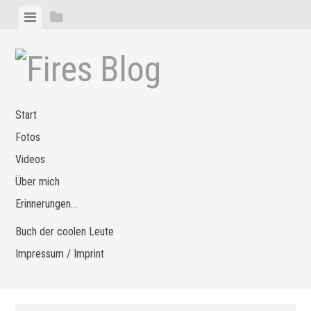
Zum
Menü
Seitenleiste
Inhalt
anzeigen
anzeigen
springen
Start
Fotos
Videos
Über mich
Erinnerungen…
Buch der coolen Leute
Impressum / Imprint