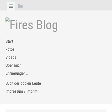
Zum
Menü
Seitenleiste
Inhalt
anzeigen
anzeigen
springen
Start
Fotos
Videos
Über mich
Erinnerungen…
Buch der coolen Leute
Impressum / Imprint