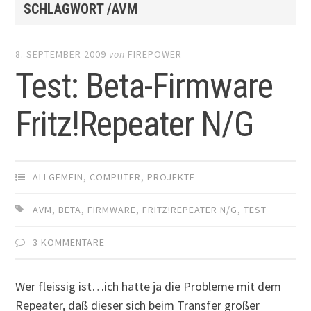
SCHLAGWORT /AVM
8. SEPTEMBER 2009
von
FIREPOWER
Test: Beta-Firmware
Fritz!Repeater N/G
ALLGEMEIN
,
COMPUTER
,
PROJEKTE
AVM
,
BETA
,
FIRMWARE
,
FRITZ!REPEATER N/G
,
TEST
3 KOMMENTARE
Wer fleissig ist…ich hatte ja die Probleme mit dem
Repeater, daß dieser sich beim Transfer großer