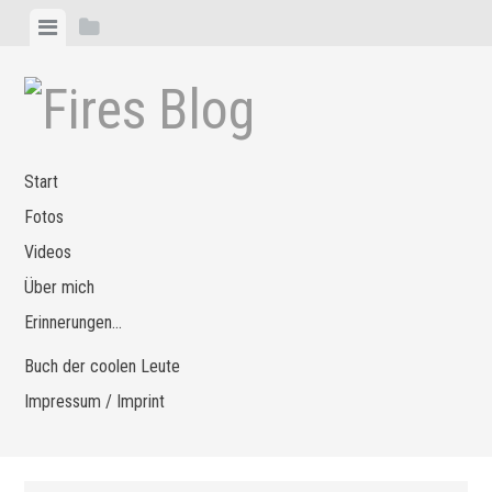
Zum
Menü
Seitenleiste
Inhalt
anzeigen
anzeigen
springen
Start
Fotos
Videos
Über mich
Erinnerungen…
Buch der coolen Leute
Impressum / Imprint