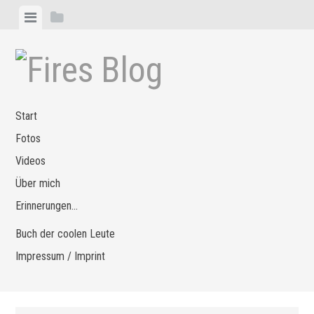
Zum
Menü
Seitenleiste
Inhalt
anzeigen
anzeigen
springen
Start
Fotos
Videos
Über mich
Erinnerungen…
Buch der coolen Leute
Impressum / Imprint