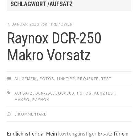
SCHLAGWORT /AUFSATZ
7. JANUAR 2010
von
FIREPOWER
Raynox DCR-250
Makro Vorsatz
ALLGEMEIN
,
FOTOS
,
LINKTIPP
,
PROJEKTE
,
TEST
AUFSATZ
,
DCR-250
,
EOS450D
,
FOTOS
,
KURZTEST
,
MAKRO
,
RAYNOX
3 KOMMENTARE
Endlich ist er da. Mein
kostengünstiger Ersatz
für ein