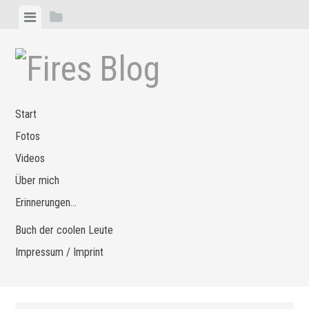
Zum
Menü
Seitenleiste
Inhalt
anzeigen
anzeigen
springen
Start
Fotos
Videos
Über mich
Erinnerungen…
Buch der coolen Leute
Impressum / Imprint