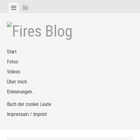
Zum
Menü
Seitenleiste
Inhalt
anzeigen
anzeigen
springen
Start
Fotos
Videos
Über mich
Erinnerungen…
Buch der coolen Leute
Impressum / Imprint