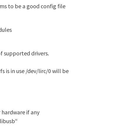
ms to be a good config file
dules
of supported drivers.
s is in use /dev/lirc/0 will be
r hardware if any
libusb“