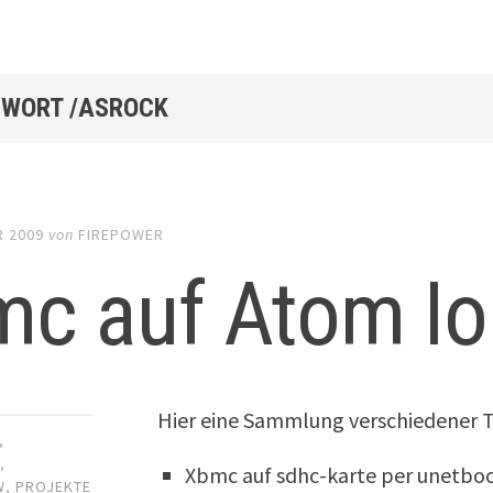
WORT /ASROCK
R 2009
von
FIREPOWER
c auf Atom Io
Hier eine Sammlung verschiedener T
,
R
,
Xbmc auf sdhc-karte per unetboo
W
,
PROJEKTE