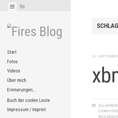
Zum
Menü
Seitenleiste
Inhalt
anzeigen
anzeigen
springen
SCHLAG
Start
21. SEPTEMBE
Fotos
xbm
Videos
Über mich
Erinnerungen…
Buch der coolen Leute
ALLGEMEIN
Impressum / Imprint
COMPUTE
NICE2KNO