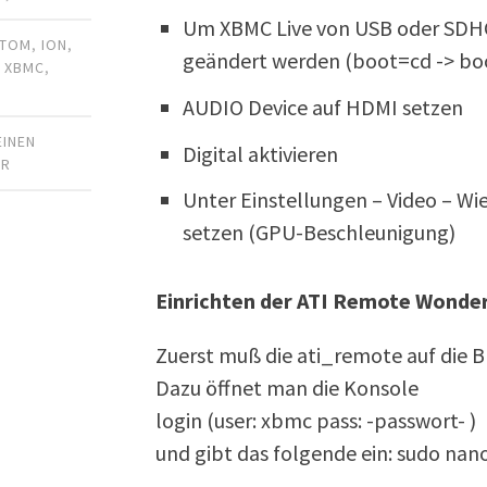
Um XBMC Live von USB oder SDHC 
ATOM
,
ION
,
geändert werden (boot=cd -> bo
,
XBMC
,
AUDIO Device auf HDMI setzen
EINEN
Digital aktivieren
AR
Unter Einstellungen – Video – W
setzen (GPU-Beschleunigung)
Einrichten der ATI Remote Wonde
Zuerst muß die ati_remote auf die Bl
Dazu öffnet man die Konsole
login (user: xbmc pass: -passwort- )
und gibt das folgende ein: sudo nan