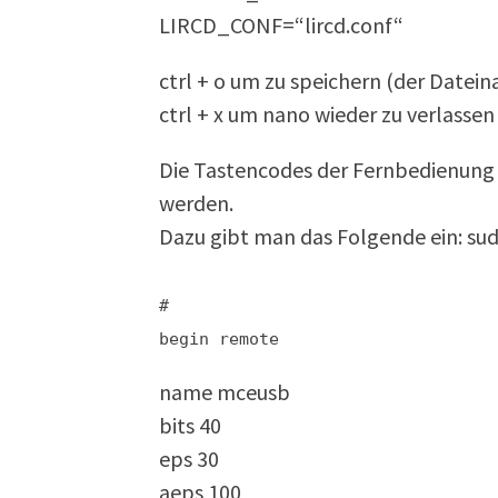
LIRCD_CONF=“lircd.conf“
ctrl + o um zu speichern (der Datein
ctrl + x um nano wieder zu verlassen
Die Tastencodes der Fernbedienung 
werden.
Dazu gibt man das Folgende ein: sudo
#
begin remote
name mceusb
bits 40
eps 30
aeps 100