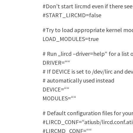
#Don’t start lircmd even if there see
#START_LIRCMD=false
#Try to load appropriate kernel mo
LOAD_MODULES=true
# Run „lircd –driver=help“ for a list 
DRIVER=““
# If DEVICE is set to /dev/lirc and devf
# automatically used instead
DEVICE=““
MODULES=““
# Default configuration files for you
#LIRCD_CONF=“atiusb/lircd.conf.ati
#LIRCMD_CONF=““