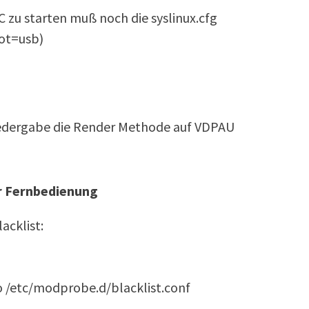
zu starten muß noch die syslinux.cfg
ot=usb)
iedergabe die Render Methode auf VDPAU
r Fernbedienung
acklist:
o /etc/modprobe.d/blacklist.conf