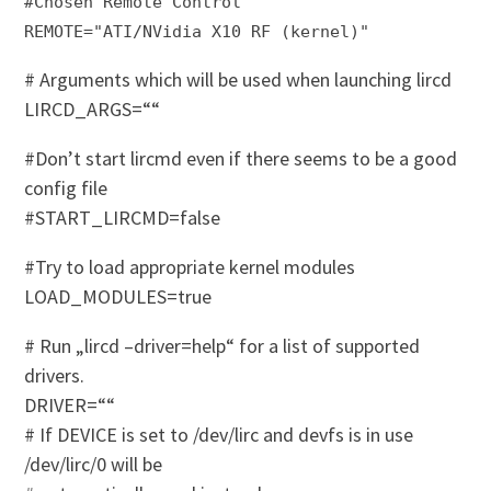
#Chosen Remote Control
REMOTE="ATI/NVidia X10 RF (kernel)"
# Arguments which will be used when launching lircd
LIRCD_ARGS=““
#Don’t start lircmd even if there seems to be a good
config file
#START_LIRCMD=false
#Try to load appropriate kernel modules
LOAD_MODULES=true
# Run „lircd –driver=help“ for a list of supported
drivers.
DRIVER=““
# If DEVICE is set to /dev/lirc and devfs is in use
/dev/lirc/0 will be