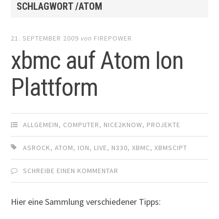
SCHLAGWORT /ATOM
21. SEPTEMBER 2009
von
FIREPOWER
xbmc auf Atom Ion
Plattform
ALLGEMEIN
,
COMPUTER
,
NICE2KNOW
,
PROJEKTE
ASROCK
,
ATOM
,
ION
,
LIVE
,
N330
,
XBMC
,
XBMSCIPT
SCHREIBE EINEN KOMMENTAR
Hier eine Sammlung verschiedener Tipps: