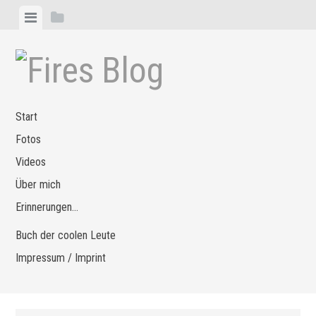
Zum
Menü
Seitenleiste
Inhalt
anzeigen
anzeigen
springen
Start
Fotos
Videos
Über mich
Erinnerungen…
Buch der coolen Leute
Impressum / Imprint