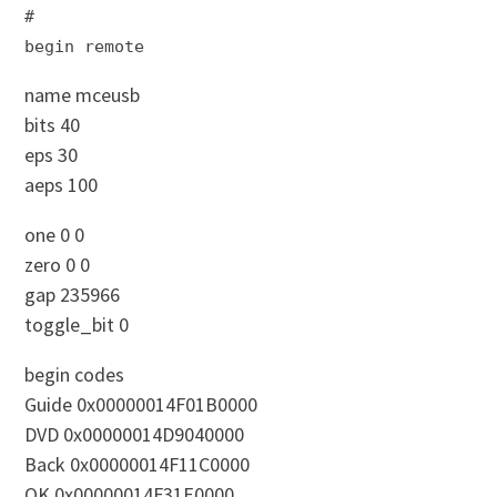
#
begin remote
name mceusb
bits 40
eps 30
aeps 100
one 0 0
zero 0 0
gap 235966
toggle_bit 0
begin codes
Guide 0x00000014F01B0000
DVD 0x00000014D9040000
Back 0x00000014F11C0000
OK 0x00000014F31E0000