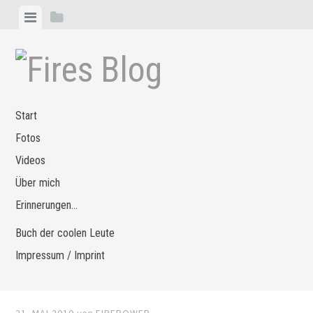
Zum
Menü
Seitenleiste
Inhalt
anzeigen
anzeigen
springen
Start
Fotos
Videos
Über mich
Erinnerungen…
Buch der coolen Leute
Impressum / Imprint
21. MAI 2010
von
FIREPOWER