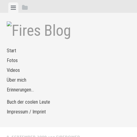
Zum
Menü
Seitenleiste
Inhalt
anzeigen
anzeigen
springen
Start
Fotos
Videos
Über mich
Erinnerungen…
Buch der coolen Leute
Impressum / Imprint
8. SEPTEMBER 2009
von
FIREPOWER