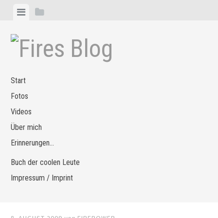
Zum
Menü
Seitenleiste
Inhalt
anzeigen
anzeigen
springen
Start
Fotos
Videos
Über mich
Erinnerungen…
Buch der coolen Leute
Impressum / Imprint
8. AUGUST 2009
von
FIREPOWER